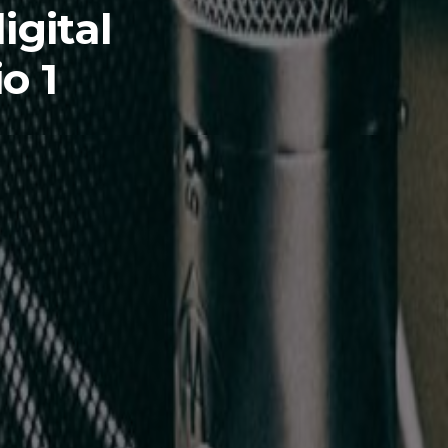
igital
o 1