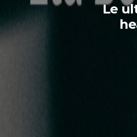
Le ul
he