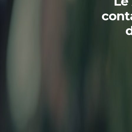
Le
conta
d