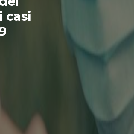
dei
i casi
19