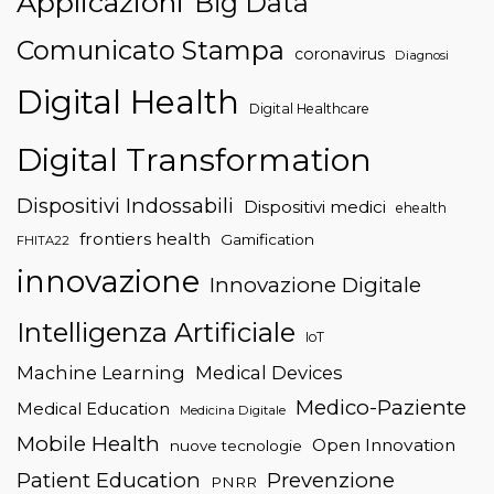
Applicazioni
Big Data
Comunicato Stampa
coronavirus
Diagnosi
Digital Health
Digital Healthcare
Digital Transformation
Dispositivi Indossabili
Dispositivi medici
ehealth
frontiers health
Gamification
FHITA22
innovazione
Innovazione Digitale
Intelligenza Artificiale
IoT
Machine Learning
Medical Devices
Medico-Paziente
Medical Education
Medicina Digitale
Mobile Health
Open Innovation
nuove tecnologie
Patient Education
Prevenzione
PNRR