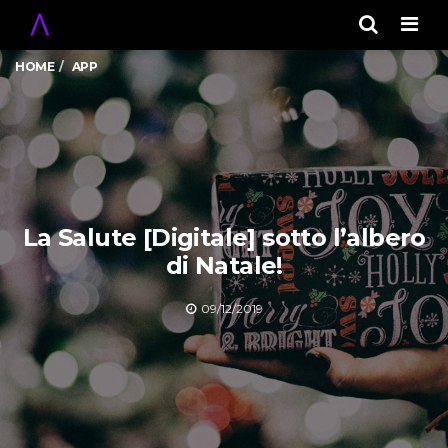
Men
HOME
APP
La Salute [Digitale] sotto l’albero
di Natale!
09/12/2019