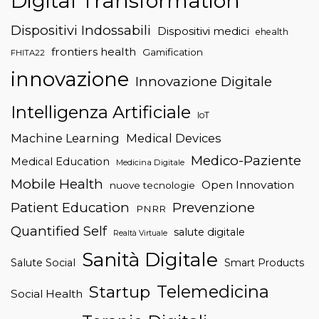
Digital Transformation
Dispositivi Indossabili
Dispositivi medici
ehealth
frontiers health
Gamification
FHITA22
innovazione
Innovazione Digitale
Intelligenza Artificiale
IoT
Machine Learning
Medical Devices
Medico-Paziente
Medical Education
Medicina Digitale
Mobile Health
Open Innovation
nuove tecnologie
Patient Education
Prevenzione
PNRR
Quantified Self
salute digitale
Realtà Virtuale
Sanità Digitale
Salute Social
Smart Products
Telemedicina
Startup
Social Health