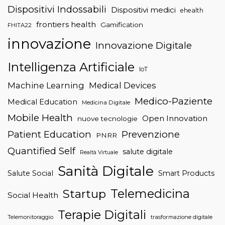
Dispositivi Indossabili
Dispositivi medici
ehealth
frontiers health
Gamification
FHITA22
innovazione
Innovazione Digitale
Intelligenza Artificiale
IoT
Machine Learning
Medical Devices
Medico-Paziente
Medical Education
Medicina Digitale
Mobile Health
Open Innovation
nuove tecnologie
Patient Education
Prevenzione
PNRR
Quantified Self
salute digitale
Realtà Virtuale
Sanità Digitale
Salute Social
Smart Products
Telemedicina
Startup
Social Health
Terapie Digitali
trasformazione digitale
Telemonitoraggio