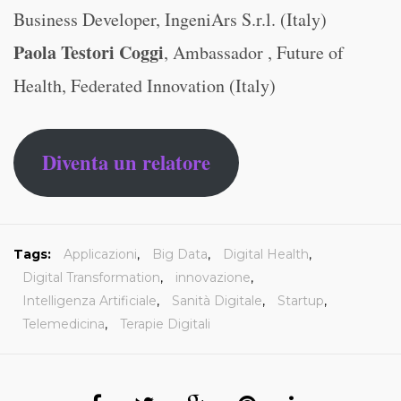
Business Developer, IngeniArs S.r.l. (Italy)
Paola Testori Coggi
, Ambassador , Future of
Health, Federated Innovation (Italy)
Diventa un relatore
Tags:
Applicazioni
,
Big Data
,
Digital Health
,
Digital Transformation
,
innovazione
,
Intelligenza Artificiale
,
Sanità Digitale
,
Startup
,
Telemedicina
,
Terapie Digitali