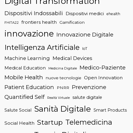
Digital Transformation
Dispositivi Indossabili
Dispositivi medici
ehealth
frontiers health
Gamification
FHITA22
innovazione
Innovazione Digitale
Intelligenza Artificiale
IoT
Machine Learning
Medical Devices
Medico-Paziente
Medical Education
Medicina Digitale
Mobile Health
Open Innovation
nuove tecnologie
Patient Education
Prevenzione
PNRR
Quantified Self
salute digitale
Realtà Virtuale
Sanità Digitale
Salute Social
Smart Products
Telemedicina
Startup
Social Health