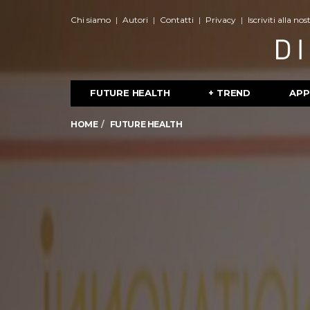
Chi siamo
Autori
Contatti
Privacy
Iscriviti alla no
FUTURE HEALTH
+ TREND
APP
HOME
FUTURE HEALTH