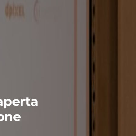
aperta
ione