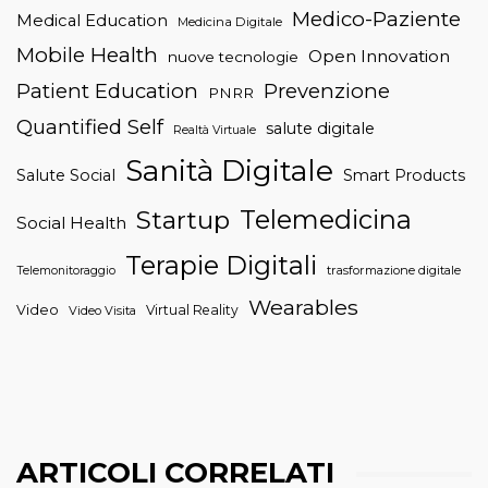
Medico-Paziente
Medical Education
Medicina Digitale
Mobile Health
Open Innovation
nuove tecnologie
Patient Education
Prevenzione
PNRR
Quantified Self
salute digitale
Realtà Virtuale
Sanità Digitale
Salute Social
Smart Products
Telemedicina
Startup
Social Health
Terapie Digitali
trasformazione digitale
Telemonitoraggio
Wearables
Video
Virtual Reality
Video Visita
ARTICOLI CORRELATI