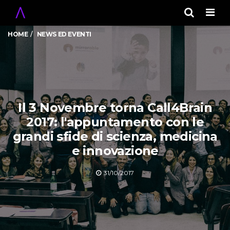
Men
HOME
NEWS ED EVENTI
Il 3 Novembre torna Call4Brain
2017: l'appuntamento con le
grandi sfide di scienza, medicina
e innovazione
31/10/2017