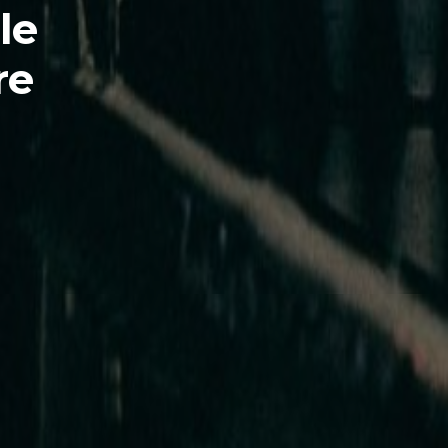
ale
re