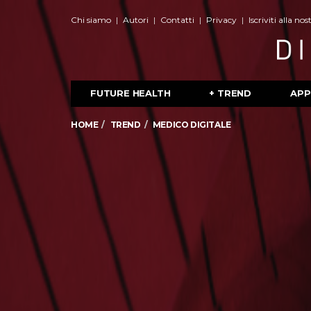
Chi siamo
Autori
Contatti
Privacy
Iscriviti alla no
FUTURE HEALTH
+ TREND
APP
HOME
TREND
MEDICO DIGITALE