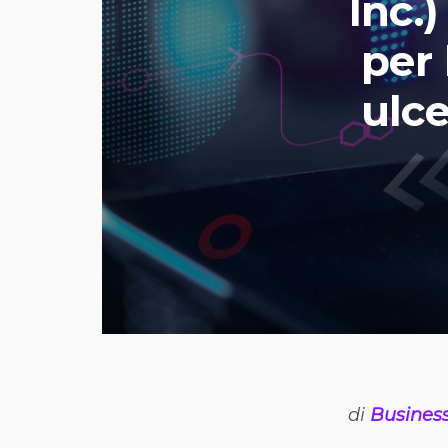
Inc.
per 
ulc
di
Busines