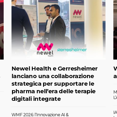
Newel Health e Gerresheimer
W
s
lanciano una collaborazione
a
strategica per supportare le
pharma nell’era delle terapie
M
L
digitali integrate
IA
WMF 2026: l’Innovazione AI &