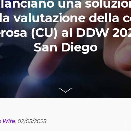
) lanciano una soluzio
la valutazione della c
erosa (CU) al DDW 202
San Diego
s Wire
, 02/05/2025