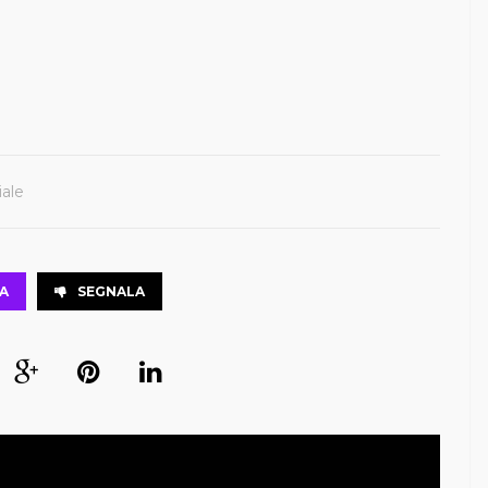
iale
A
SEGNALA