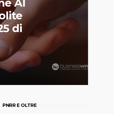
ne AI
olite
5 di
PNRR E OLTRE