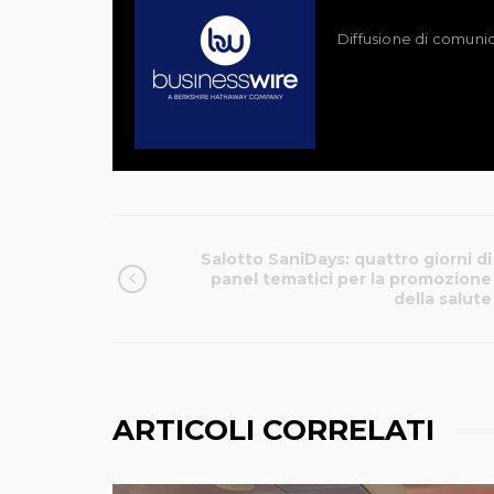
Diffusione di comunic
Salotto SaniDays: quattro giorni di
panel tematici per la promozione
della salute
ARTICOLI CORRELATI