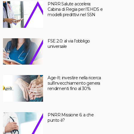
PNRR Salute accelera:
Cabina di Regia per l’EHDS e
modelli predittivi nel SSN
FSE 2.0: al via l’obbligo
universale
Age-It: investire nella ricerca
sull’invecchiamento genera
rendimenti fino al 30%
PNRR Missione 6: a che
punto è?