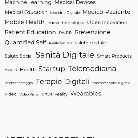
Machine Learning
Medical Devices
Medico-Paziente
Medical Education
Medicina Digitale
Mobile Health
Open Innovation
nuove tecnologie
Patient Education
Prevenzione
PNRR
Quantified Self
salute digitale
Realtà Virtuale
Sanità Digitale
Salute Social
Smart Products
Telemedicina
Startup
Social Health
Terapie Digitali
trasformazione digitale
Telemonitoraggio
Wearables
Video
Virtual Reality
Video Visita