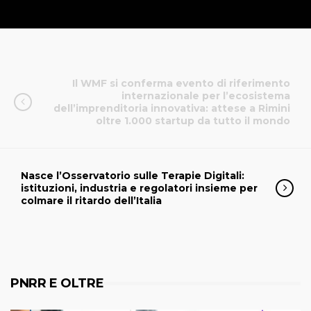
Il WMF si conferma evento di riferimento
internazionale per l’ecosistema
dell’imprenditoria innovativa: attese a Rimini
oltre 1.000 startup da tutto il mondo
Nasce l’Osservatorio sulle Terapie Digitali:
istituzioni, industria e regolatori insieme per
colmare il ritardo dell’Italia
PNRR E OLTRE