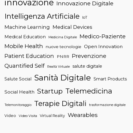
innovazione
Innovazione Digitale
Intelligenza Artificiale
IoT
Machine Learning
Medical Devices
Medico-Paziente
Medical Education
Medicina Digitale
Mobile Health
Open Innovation
nuove tecnologie
Patient Education
Prevenzione
PNRR
Quantified Self
salute digitale
Realtà Virtuale
Sanità Digitale
Salute Social
Smart Products
Telemedicina
Startup
Social Health
Terapie Digitali
trasformazione digitale
Telemonitoraggio
Wearables
Video
Virtual Reality
Video Visita