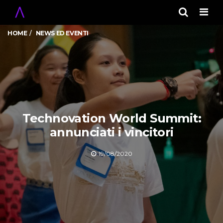
Men
HOME
NEWS ED EVENTI
Technovation World Summit:
annunciati i vincitori
19/08/2020