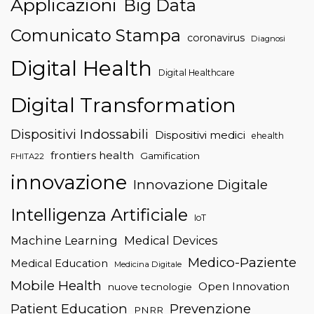
Applicazioni
Big Data
Comunicato Stampa
coronavirus
Diagnosi
Digital Health
Digital Healthcare
Digital Transformation
Dispositivi Indossabili
Dispositivi medici
ehealth
frontiers health
Gamification
FHITA22
innovazione
Innovazione Digitale
Intelligenza Artificiale
IoT
Machine Learning
Medical Devices
Medico-Paziente
Medical Education
Medicina Digitale
Mobile Health
Open Innovation
nuove tecnologie
Patient Education
Prevenzione
PNRR