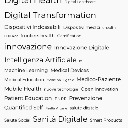
Digital Health
Digital Healthcare
Digital Transformation
Dispositivi Indossabili
Dispositivi medici
ehealth
frontiers health
Gamification
FHITA22
innovazione
Innovazione Digitale
Intelligenza Artificiale
IoT
Machine Learning
Medical Devices
Medico-Paziente
Medical Education
Medicina Digitale
Mobile Health
Open Innovation
nuove tecnologie
Patient Education
Prevenzione
PNRR
Quantified Self
salute digitale
Realtà Virtuale
Sanità Digitale
Salute Social
Smart Products