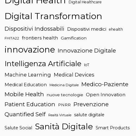
Digital Health
Digital Healthcare
Digital Transformation
Dispositivi Indossabili
Dispositivi medici
ehealth
frontiers health
Gamification
FHITA22
innovazione
Innovazione Digitale
Intelligenza Artificiale
IoT
Machine Learning
Medical Devices
Medico-Paziente
Medical Education
Medicina Digitale
Mobile Health
Open Innovation
nuove tecnologie
Patient Education
Prevenzione
PNRR
Quantified Self
salute digitale
Realtà Virtuale
Sanità Digitale
Salute Social
Smart Products