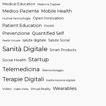
Medical Education
Medicina Digitale
Medico-Paziente
Mobile Health
Open Innovation
nuove tecnologie
Patient Education
PNRR
Prevenzione
Quantified Self
salute digitale
Salute Social
Realtà Virtuale
Sanità Digitale
Smart Products
Startup
Social Health
Telemedicina
Telemonitoraggio
Terapie Digitali
trasformazione digitale
Wearables
Video
Virtual Reality
Video Visita