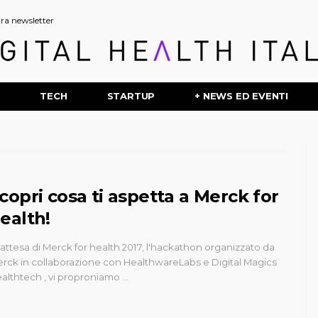
stra newsletter
P
TECH
STARTUP
+ NEWS ED EVENTI
copri cosa ti aspetta a Merck for
ealth!
 attesa di Merck for health 2017, l'hackathon organizzato da
rck in collaborazione con HealthwareLabs e Digital Magics
althtech , vi proproniamo …