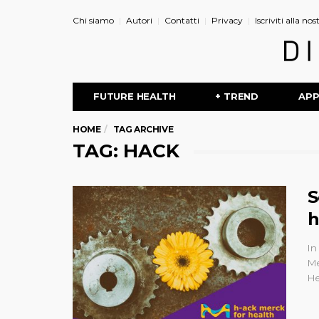
Chi siamo
Autori
Contatti
Privacy
Iscriviti alla no
FUTURE HEALTH
+ TREND
AP
HOME
TAG ARCHIVE
TAG: HACK
S
h
In
Me
He