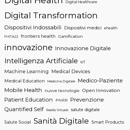
Digital Health
Digital Healthcare
Digital Transformation
Dispositivi Indossabili
Dispositivi medici
ehealth
frontiers health
Gamification
FHITA22
innovazione
Innovazione Digitale
Intelligenza Artificiale
IoT
Machine Learning
Medical Devices
Medico-Paziente
Medical Education
Medicina Digitale
Mobile Health
Open Innovation
nuove tecnologie
Patient Education
Prevenzione
PNRR
Quantified Self
salute digitale
Realtà Virtuale
Sanità Digitale
Salute Social
Smart Products