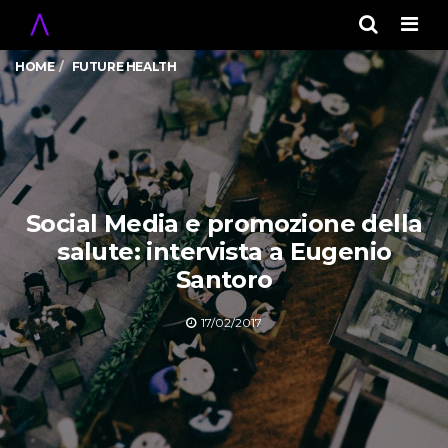
Men
HOME
FUTURE HEALTH
Social Media e promozione della
salute: intervista a Eugenio
Santoro
17/02/2017