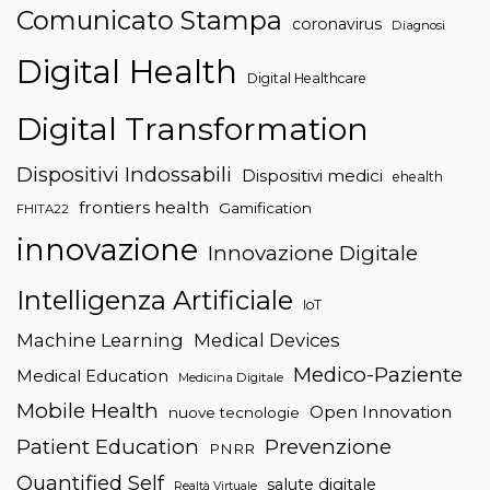
Comunicato Stampa
coronavirus
Diagnosi
Digital Health
Digital Healthcare
Digital Transformation
Dispositivi Indossabili
Dispositivi medici
ehealth
frontiers health
Gamification
FHITA22
innovazione
Innovazione Digitale
Intelligenza Artificiale
IoT
Machine Learning
Medical Devices
Medico-Paziente
Medical Education
Medicina Digitale
Mobile Health
Open Innovation
nuove tecnologie
Patient Education
Prevenzione
PNRR
Quantified Self
salute digitale
Realtà Virtuale