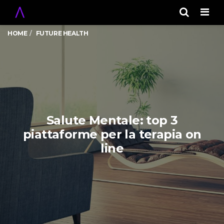
Men
HOME
FUTURE HEALTH
Salute Mentale: top 3
piattaforme per la terapia on
line