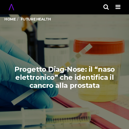
Men
HOME
FUTURE HEALTH
Progetto Diag-Nose: il “naso
elettronico” che identifica il
cancro alla prostata