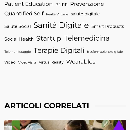
Patient Education
Prevenzione
PNRR
Quantified Self
salute digitale
Realtà Virtuale
Sanità Digitale
Salute Social
Smart Products
Telemedicina
Startup
Social Health
Terapie Digitali
trasformazione digitale
Telemonitoraggio
Wearables
Video
Virtual Reality
Video Visita
ARTICOLI CORRELATI