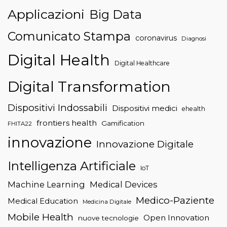
Applicazioni
Big Data
Comunicato Stampa
coronavirus
Diagnosi
Digital Health
Digital Healthcare
Digital Transformation
Dispositivi Indossabili
Dispositivi medici
ehealth
frontiers health
Gamification
FHITA22
innovazione
Innovazione Digitale
Intelligenza Artificiale
IoT
Machine Learning
Medical Devices
Medico-Paziente
Medical Education
Medicina Digitale
Mobile Health
Open Innovation
nuove tecnologie