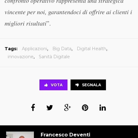
confronto operativo rappresenta una strategica
vincente per noi, garantendoci di offrire ai clienti i
migliori risultati
”.
Tags:
Applicazioni
,
Big Data
,
Digital Health
,
innovazione
,
Sanità Digitale
VOTA
SEGNALA
Francesco Deventi