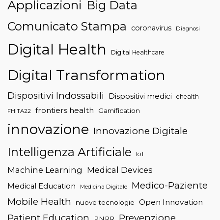
Applicazioni
Big Data
Comunicato Stampa
coronavirus
Diagnosi
Digital Health
Digital Healthcare
Digital Transformation
Dispositivi Indossabili
Dispositivi medici
ehealth
frontiers health
Gamification
FHITA22
innovazione
Innovazione Digitale
Intelligenza Artificiale
IoT
Machine Learning
Medical Devices
Medico-Paziente
Medical Education
Medicina Digitale
Mobile Health
Open Innovation
nuove tecnologie
Patient Education
Prevenzione
PNRR