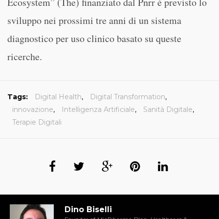
Ecosystem” (The) finanziato dal Pnrr è previsto lo
sviluppo nei prossimi tre anni di un sistema
diagnostico per uso clinico basato su queste
ricerche.
Tags:
Digital Health
,
Digital Transformation
,
innovazione
,
Intelligenza Artificiale
,
Sanità Digitale
,
Terapie Digitali
Dino Biselli