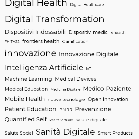
Digital Health
Digital Healthcare
Digital Transformation
Dispositivi Indossabili
Dispositivi medici
ehealth
frontiers health
Gamification
FHITA22
innovazione
Innovazione Digitale
Intelligenza Artificiale
IoT
Machine Learning
Medical Devices
Medico-Paziente
Medical Education
Medicina Digitale
Mobile Health
Open Innovation
nuove tecnologie
Patient Education
Prevenzione
PNRR
Quantified Self
salute digitale
Realtà Virtuale
Sanità Digitale
Salute Social
Smart Products