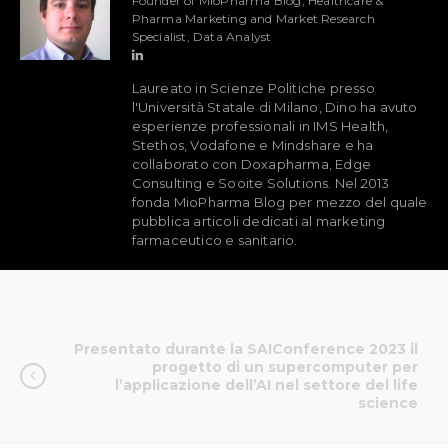
Founder of MioPharma Blog, Healthcare &
Pharma Marketing and Market Research
Specialist, Data Analyst
Laureato in Scienze Politiche presso
l'Università Statale di Milano, Dino ha avuto
esperienze professionali in IMS Health,
Stethos, Vodafone e Mindshare e ha
collaborato con Doxapharma, Edge
Consulting e Sooite Solutions. Nel 2013
fonda MioPharma Blog per mezzo del quale
pubblica articoli dedicati al marketing
farmaceutico e sanitario.
Presentato durante la SAIConference 2023 il
progetto di un supercomputer per
l’applicazione dell’AI nel settore del life
science