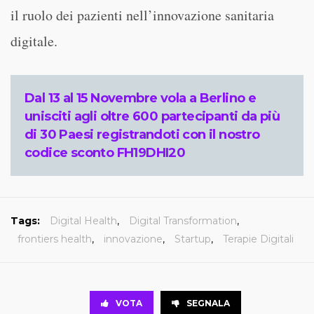
il ruolo dei pazienti nell’innovazione sanitaria
digitale.
Dal 13 al 15 Novembre vola a Berlino e
unisciti agli oltre 600 partecipanti da più
di 30 Paesi registrandoti con il nostro
codice sconto FH19DHI20
Tags:
Digital Health
,
Digital Transformation
,
frontiers health
,
innovazione
,
Startup
,
Terapie Digitali
VOTA
SEGNALA