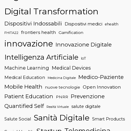
Digital Transformation
Dispositivi Indossabili
Dispositivi medici
ehealth
frontiers health
Gamification
FHITA22
innovazione
Innovazione Digitale
Intelligenza Artificiale
IoT
Machine Learning
Medical Devices
Medico-Paziente
Medical Education
Medicina Digitale
Mobile Health
Open Innovation
nuove tecnologie
Patient Education
Prevenzione
PNRR
Quantified Self
salute digitale
Realtà Virtuale
Sanità Digitale
Salute Social
Smart Products
Telemedicina
Startup