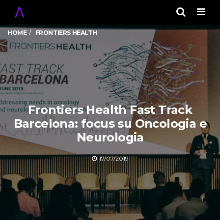
Men
HOME
FRONTIERS HEALTH
Frontiers Health Fast Track
Barcelona: focus su Oncologia e
Neurologia
17/07/2019