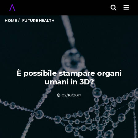
Men
HOME
FUTURE HEALTH
È possibile stampare organi
umani in 3D?
02/10/2017