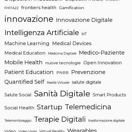
frontiers health
Gamification
FHITA22
innovazione
Innovazione Digitale
Intelligenza Artificiale
IoT
Machine Learning
Medical Devices
Medico-Paziente
Medical Education
Medicina Digitale
Mobile Health
Open Innovation
nuove tecnologie
Patient Education
Prevenzione
PNRR
Quantified Self
salute digitale
Realtà Virtuale
Sanità Digitale
Salute Social
Smart Products
Telemedicina
Startup
Social Health
Terapie Digitali
trasformazione digitale
Telemonitoraggio
Wearables
Video
Virtual Reality
Video Visita