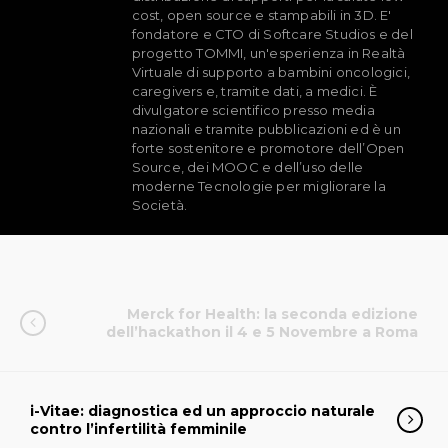
cost, open source e stampabili in 3D. E'
fondatore e CTO di Softcare Studios e del
progetto TOMMI, un'esperienza in Realtà
Virtuale di supporto a bambini oncologici,
caregivers e, tramite dati, a medici. È
divulgatore scientifico presso media
nazionali e tramite pubblicazioni ed è un
forte sostenitore e promotore dell’Open
Source, dei MOOC e dell’uso delle
moderne Tecnologie per migliorare la
Società.
Merck for Health: la seconda edizione
dell’hackathon il 4 e 5 Novembre a Roma
i-Vitae: diagnostica ed un approccio naturale
contro l’infertilità femminile