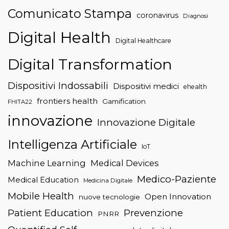
Comunicato Stampa
coronavirus
Diagnosi
Digital Health
Digital Healthcare
Digital Transformation
Dispositivi Indossabili
Dispositivi medici
ehealth
frontiers health
Gamification
FHITA22
innovazione
Innovazione Digitale
Intelligenza Artificiale
IoT
Machine Learning
Medical Devices
Medico-Paziente
Medical Education
Medicina Digitale
Mobile Health
Open Innovation
nuove tecnologie
Patient Education
Prevenzione
PNRR