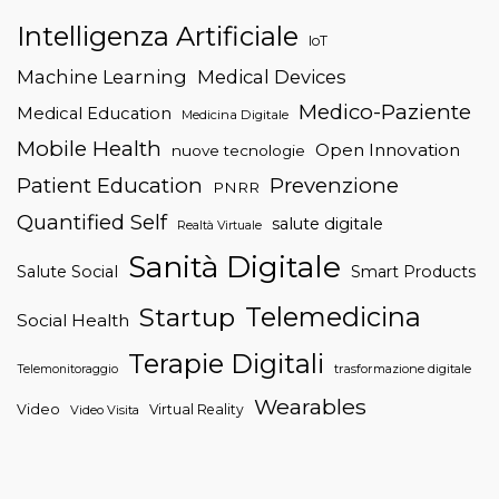
Intelligenza Artificiale
IoT
Machine Learning
Medical Devices
Medico-Paziente
Medical Education
Medicina Digitale
Mobile Health
Open Innovation
nuove tecnologie
Patient Education
Prevenzione
PNRR
Quantified Self
salute digitale
Realtà Virtuale
Sanità Digitale
Salute Social
Smart Products
Telemedicina
Startup
Social Health
Terapie Digitali
trasformazione digitale
Telemonitoraggio
Wearables
Video
Virtual Reality
Video Visita