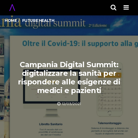
Men
HOME
FUTURE HEALTH
Campania Digital Summit:
digitalizzare la sanità per
rispondere alle esigenze di
medici e pazienti
12/03/2021