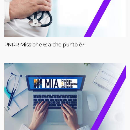
PNRR Missione 6: a che punto è?