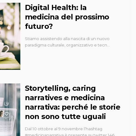
Digital Health: la
medicina del prossimo
futuro?
Stiamo assistendo alla nascita di un nuovo
paradigma culturale, organizzativo e tecn…
Storytelling, caring
narratives e medicina
narrativa: perché le storie
non sono tutte uguali
Dal 10 ottobre al 9 novembre l’hashtag
#medicinanarrativa è presente su twitter 146 …