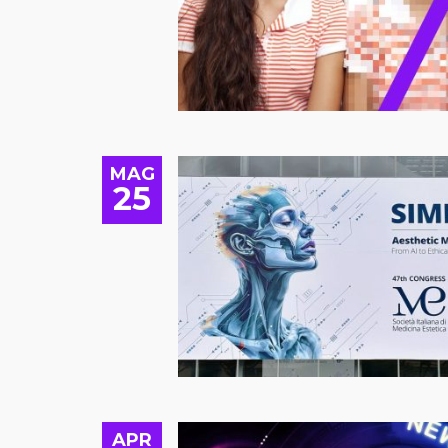
MAG
25
APR