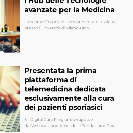
l’Hub delle Tecnologie
avanzate per la Medicina
Lo scorso 20 aprile è stato presentato a Milano,
presso l’Università di Milano-Bico…
Presentata la prima
piattaforma di
telemedicina dedicata
esclusivamente alla cura
dei pazienti psoriasici
È il Digital Care Program, sviluppato
dall’Associazione Amici della Fondazione Cora…