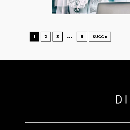
…
1
2
3
6
SUCC »