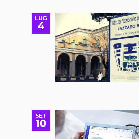
LUG
4
SET
10