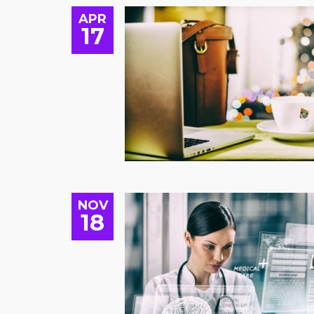
APR
17
NOV
18