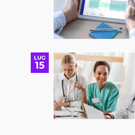
LUG
15