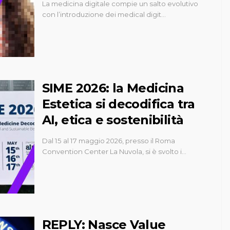
La medicina digitale compie un salto evolutivo
con l’introduzione dei medical digit…
SIME 2026: la Medicina
Estetica si decodifica tra
AI, etica e sostenibilità
Dal 15 al 17 maggio 2026, presso il Roma
Convention Center La Nuvola, si è svolto i…
REPLY: Nasce Value