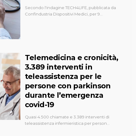
Secondo l'indagine TECH4LIFE, pubblicata da
Confindustria Dispositivi Medici, per 9…
Telemedicina e cronicità,
3.389 interventi in
teleassistenza per le
persone con parkinson
durante l’emergenza
covid-19
Quasi 4.500 chiamate e 3.389 interventi di
teleassistenza infermieristica per person…