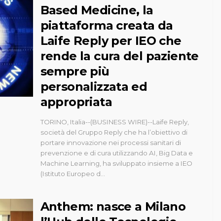
Based Medicine, la
piattaforma creata da
Laife Reply per IEO che
rende la cura del paziente
sempre più
personalizzata ed
appropriata
TORINO, Italia--(BUSINESS WIRE)--Laife Reply,
società del Gruppo Reply che ha l’obiettivo di
portare innovazione nei processi sanitari di
prevenzione e di cura utilizzando AI, Big Data e
Machine Learning, ha sviluppato insieme a IEO
(Istituto Europeo d...
Anthem: nasce a Milano