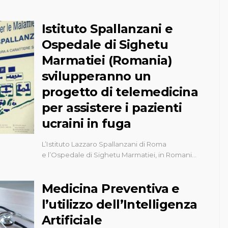
Istituto Spallanzani e
Ospedale di Sighetu
Marmatiei (Romania)
svilupperanno un
progetto di telemedicina
per assistere i pazienti
ucraini in fuga
L’Istituto Lazzaro Spallanzani di Roma
e l’Ospedale di Sighetu Marmatiei, in Romani…
Medicina Preventiva e
l’utilizzo dell’Intelligenza
Artificiale