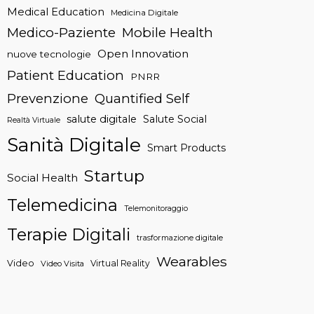
Medical Education
Medicina Digitale
Medico-Paziente
Mobile Health
Open Innovation
nuove tecnologie
Patient Education
PNRR
Prevenzione
Quantified Self
salute digitale
Salute Social
Realtà Virtuale
Sanità Digitale
Smart Products
Startup
Social Health
Telemedicina
Telemonitoraggio
Terapie Digitali
trasformazione digitale
Wearables
Video
Virtual Reality
Video Visita