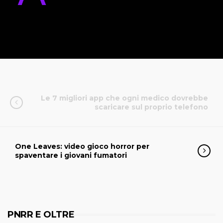
Le 7 migliori app che ogni medico dovrebbe
scaricare sul proprio telefono
One Leaves: video gioco horror per
spaventare i giovani fumatori
PNRR E OLTRE