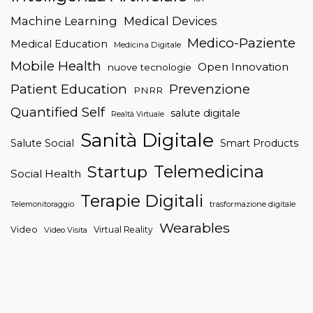
Machine Learning
Medical Devices
Medico-Paziente
Medical Education
Medicina Digitale
Mobile Health
Open Innovation
nuove tecnologie
Patient Education
Prevenzione
PNRR
Quantified Self
salute digitale
Realtà Virtuale
Sanità Digitale
Salute Social
Smart Products
Telemedicina
Startup
Social Health
Terapie Digitali
trasformazione digitale
Telemonitoraggio
Wearables
Video
Virtual Reality
Video Visita