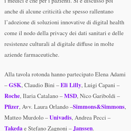
i medici e che per i pazienti. Si è discusso poi
anche di alcune criticità che spesso rallentano
l’adozione di soluzioni innovative di digital health
come il nodo della privacy dei dati sanitari e delle
resistenze culturali al digitale diffuse in molte
aziende farmaceutiche.
Alla tavola rotonda hanno partecipato Elena Adami
GSK
Eli Lilly
–
, Claudio Bini –
, Luigi Capani –
Roche
MSD
, Ilaria Catalano –
, Nico Gariboldi –
Pfizer
Simmons&Simmons
, Avv. Laura Orlando –
,
Univadis
Matteo Murdolo –
, Andrea Pecci –
Takeda
Janssen
e Stefano Zagnoni –
.