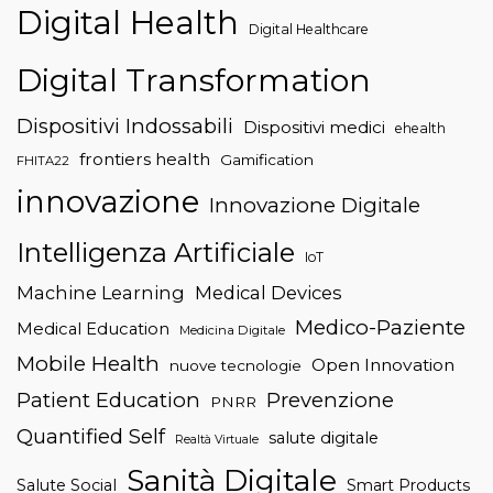
Digital Health
Digital Healthcare
Digital Transformation
Dispositivi Indossabili
Dispositivi medici
ehealth
frontiers health
Gamification
FHITA22
innovazione
Innovazione Digitale
Intelligenza Artificiale
IoT
Machine Learning
Medical Devices
Medico-Paziente
Medical Education
Medicina Digitale
Mobile Health
Open Innovation
nuove tecnologie
Patient Education
Prevenzione
PNRR
Quantified Self
salute digitale
Realtà Virtuale
Sanità Digitale
Salute Social
Smart Products