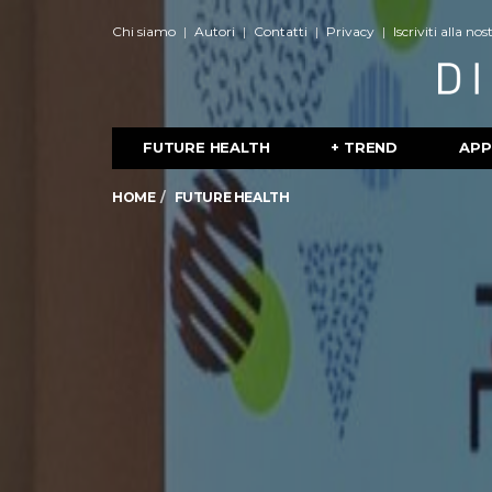
Chi siamo
Autori
Contatti
Privacy
Iscriviti alla no
FUTURE HEALTH
+ TREND
APP
HOME
FUTURE HEALTH