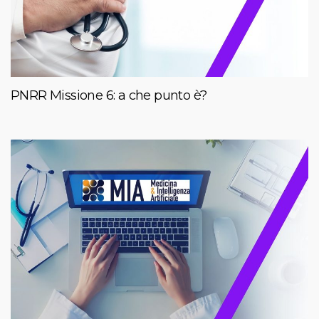
PNRR Missione 6: a che punto è?