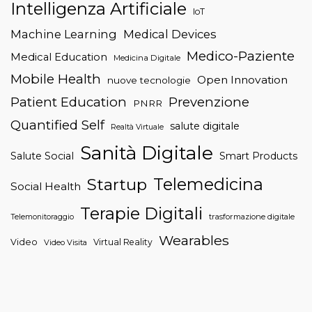
Intelligenza Artificiale
IoT
Machine Learning
Medical Devices
Medico-Paziente
Medical Education
Medicina Digitale
Mobile Health
Open Innovation
nuove tecnologie
Patient Education
Prevenzione
PNRR
Quantified Self
salute digitale
Realtà Virtuale
Sanità Digitale
Salute Social
Smart Products
Telemedicina
Startup
Social Health
Terapie Digitali
trasformazione digitale
Telemonitoraggio
Wearables
Video
Virtual Reality
Video Visita