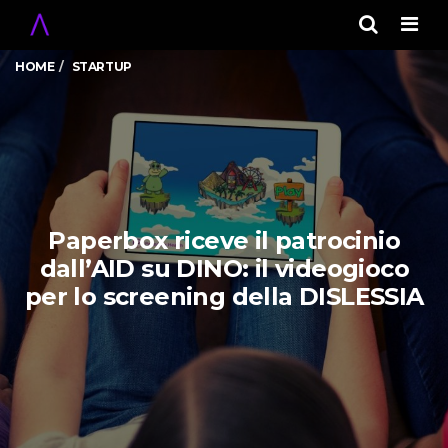
Men
HOME
STARTUP
Paperbox riceve il patrocinio
dall’AID su DINO: il videogioco
per lo screening della DISLESSIA