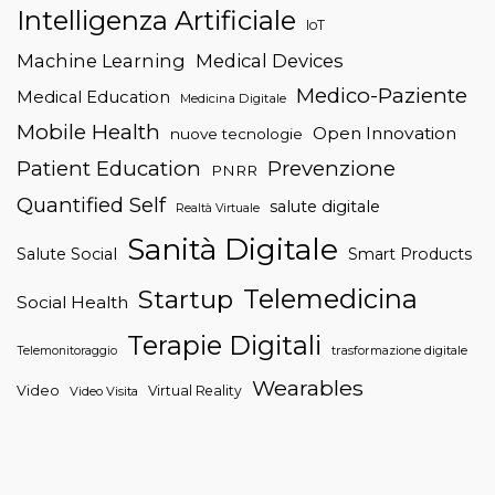
Intelligenza Artificiale
IoT
Machine Learning
Medical Devices
Medico-Paziente
Medical Education
Medicina Digitale
Mobile Health
Open Innovation
nuove tecnologie
Patient Education
Prevenzione
PNRR
Quantified Self
salute digitale
Realtà Virtuale
Sanità Digitale
Salute Social
Smart Products
Telemedicina
Startup
Social Health
Terapie Digitali
trasformazione digitale
Telemonitoraggio
Wearables
Video
Virtual Reality
Video Visita