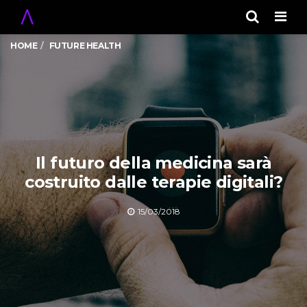
Men
HOME
FUTURE HEALTH
Il futuro della medicina sarà
costruito dalle terapie digitali?
15/03/2018