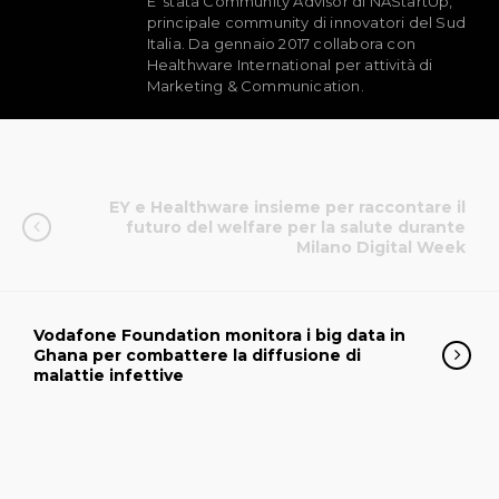
E’ stata Community Advisor di NAStartUp,
principale community di innovatori del Sud
Italia. Da gennaio 2017 collabora con
Healthware International per attività di
Marketing & Communication.
EY e Healthware insieme per raccontare il
futuro del welfare per la salute durante
Milano Digital Week
Vodafone Foundation monitora i big data in
Ghana per combattere la diffusione di
malattie infettive