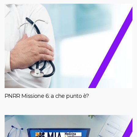
PNRR Missione 6: a che punto è?