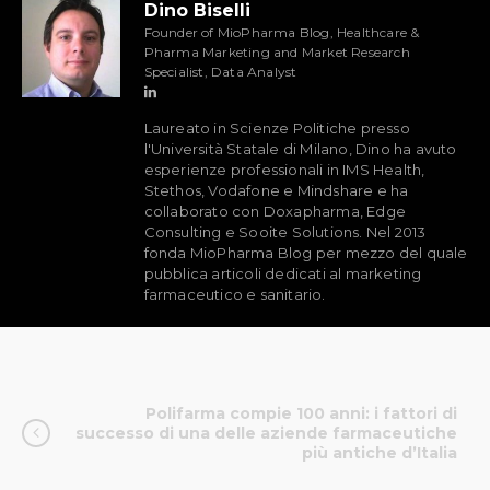
Dino Biselli
Founder of MioPharma Blog, Healthcare &
Pharma Marketing and Market Research
Specialist, Data Analyst
Laureato in Scienze Politiche presso
l'Università Statale di Milano, Dino ha avuto
esperienze professionali in IMS Health,
Stethos, Vodafone e Mindshare e ha
collaborato con Doxapharma, Edge
Consulting e Sooite Solutions. Nel 2013
fonda MioPharma Blog per mezzo del quale
pubblica articoli dedicati al marketing
farmaceutico e sanitario.
Polifarma compie 100 anni: i fattori di
successo di una delle aziende farmaceutiche
più antiche d’Italia