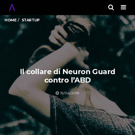
Men
HOME
STARTUP
Il collare di Neuron Guard
contro l’ABD
19/04/2019