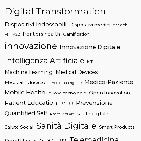
Digital Transformation
Dispositivi Indossabili
Dispositivi medici
ehealth
frontiers health
Gamification
FHITA22
innovazione
Innovazione Digitale
Intelligenza Artificiale
IoT
Machine Learning
Medical Devices
Medico-Paziente
Medical Education
Medicina Digitale
Mobile Health
Open Innovation
nuove tecnologie
Patient Education
Prevenzione
PNRR
Quantified Self
salute digitale
Realtà Virtuale
Sanità Digitale
Salute Social
Smart Products
Telemedicina
Startup
Social Health