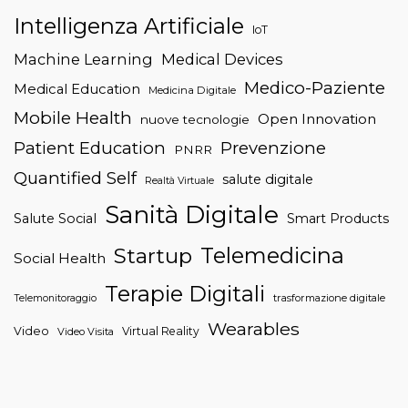
Intelligenza Artificiale
IoT
Machine Learning
Medical Devices
Medico-Paziente
Medical Education
Medicina Digitale
Mobile Health
Open Innovation
nuove tecnologie
Patient Education
Prevenzione
PNRR
Quantified Self
salute digitale
Realtà Virtuale
Sanità Digitale
Salute Social
Smart Products
Telemedicina
Startup
Social Health
Terapie Digitali
trasformazione digitale
Telemonitoraggio
Wearables
Video
Virtual Reality
Video Visita