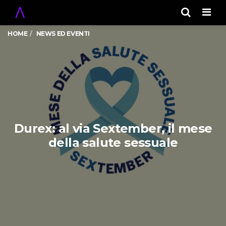
Men
HOME
NEWS ED EVENTI
Durex: al via Sextember, il mese
della salute sessuale