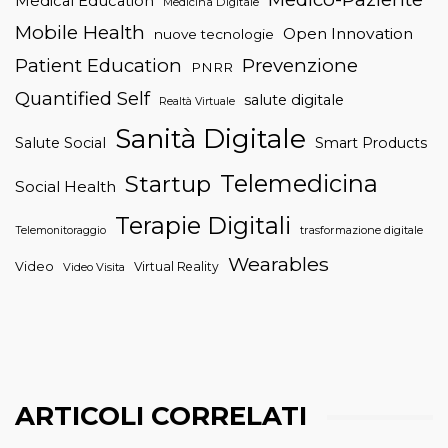
Medical Education
Medicina Digitale
Mobile Health
Open Innovation
nuove tecnologie
Patient Education
Prevenzione
PNRR
Quantified Self
salute digitale
Realtà Virtuale
Sanità Digitale
Salute Social
Smart Products
Telemedicina
Startup
Social Health
Terapie Digitali
trasformazione digitale
Telemonitoraggio
Wearables
Video
Virtual Reality
Video Visita
ARTICOLI CORRELATI