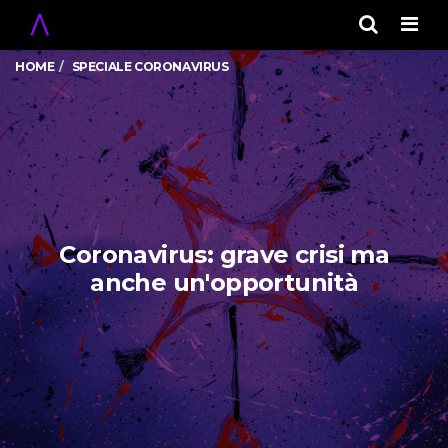
Men
HOME
SPECIALE CORONAVIRUS
Coronavirus: grave crisi ma
anche un'opportunità