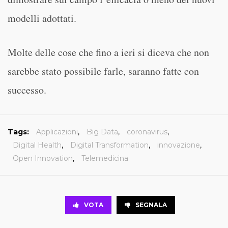
modelli adottati.
Molte delle cose che fino a ieri si diceva che non
sarebbe stato possibile farle, saranno fatte con
successo.
Tags:
Applicazioni
,
Big Data
,
coronavirus
,
Digital Health
,
Digital Transformation
,
innovazione
,
Open Innovation
,
Telemedicina
VOTA
SEGNALA