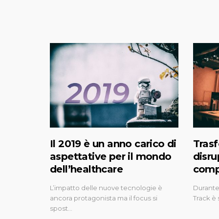
Il 2019 è un anno carico di
Trasf
aspettative per il mondo
disru
dell’healthcare
comp
L’impatto delle nuove tecnologie è
Durante 
ancora protagonista ma il focus si
Track è 
spost…