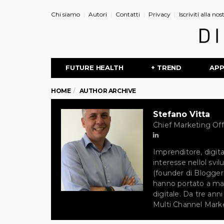
Chi siamo
Autori
Contatti
Privacy
Iscriviti alla no
FUTURE HEALTH
+ TREND
AP
HOME
AUTHOR ARCHIVE
Stefano Vitta
Chief Marketing Of
Imprenditore, digita
interesse nellol svi
(founder di Bloggers
hanno portato a ma
digitale. Da tre ann
Multi Channel Mark