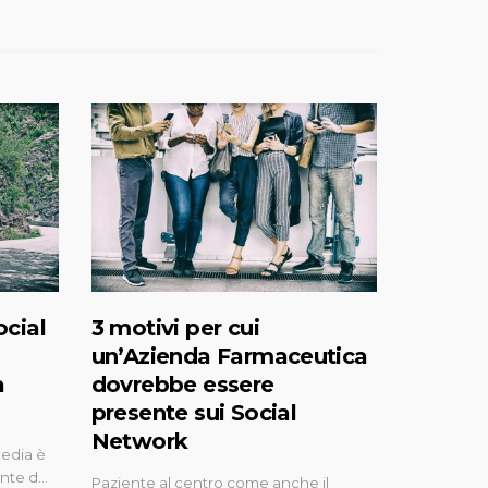
ocial
3 motivi per cui
un’Azienda Farmaceutica
a
dovrebbe essere
presente sui Social
Network
media è
ante d…
Paziente al centro come anche il