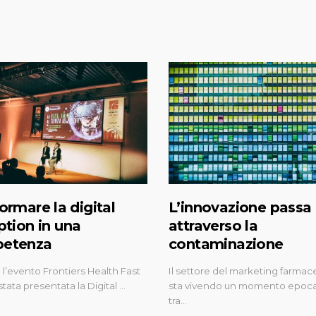
ormare la digital
L’innovazione passa
ption in una
attraverso la
etenza
contaminazione
l’evento Frontiers Health Fast
Il settore del marketing farmac
stata presentata la Digital …
sta vivendo un momento epoca
tra…