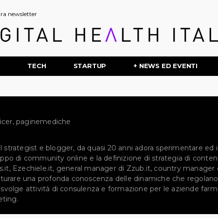
stra newsletter
P
TECH
STARTUP
+ NEWS ED EVENTI
ficer, paginemediche
l strategist e blogger, da quasi 20 anni adora sperimentare ed i
luppo di community online e la definizione di strategia di cont
.it, Ezechiele.it, general manager di Zzub.it, country manager di
turare una profonda conoscenza delle dinamiche che regolano
i svolge attività di consulenza e formazione per le aziende far
eting.