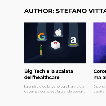
AUTHOR:
STEFANO VITT
Big Tech e la scalata
Coron
dell’healthcare
ma a
I grandi big della tecnologia hanno già
Dicono c
da tempo compreso la grande opport…
caratter