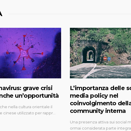
A
avirus: grave crisi
L’importanza delle s
nche un’opportunità
media policy nel
coinvolgimento dell
he nella cultura orientale il
community interna
e cinese utilizzato per rappr…
Una presenza attiva sui social 
ormai considerata parte integr