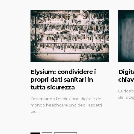
Elysium: condividere i
Digit
propri dati sanitari in
chiav
tutta sicurezza
Curiosit
della Di
Osservando l’evoluzione digitale del
mondo healthcare uno degli aspetti
più…