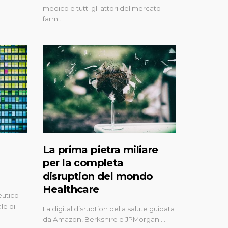
medico e tutti gli attori del mercato
farm…
La prima pietra miliare
per la completa
disruption del mondo
Healthcare
eutico
le di
La digital disruption della salute guidata
da Amazon, Berkshire e JPMorgan …