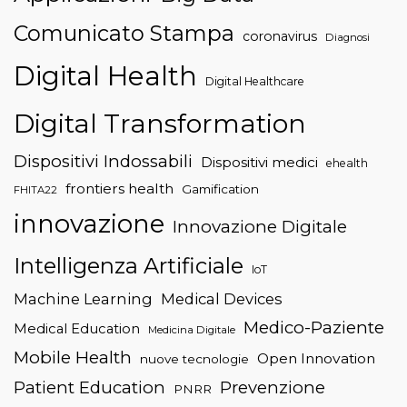
Comunicato Stampa
coronavirus
Diagnosi
Digital Health
Digital Healthcare
Digital Transformation
Dispositivi Indossabili
Dispositivi medici
ehealth
frontiers health
Gamification
FHITA22
innovazione
Innovazione Digitale
Intelligenza Artificiale
IoT
Machine Learning
Medical Devices
Medico-Paziente
Medical Education
Medicina Digitale
Mobile Health
Open Innovation
nuove tecnologie
Patient Education
Prevenzione
PNRR