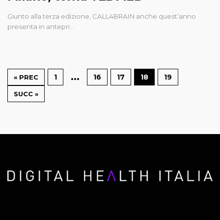
Giunto alla terza edizione, CALL4BRAIN anche quest’anno
presenta in antepri…
…
1
16
17
18
19
« PREC
SUCC »