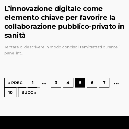
L’innovazione digitale come
elemento chiave per favorire la
collaborazione pubblico-privato in
sanità
Tentare di descrivere in modo conciso i temi trattati durante il
panel int…
…
…
1
3
4
5
6
7
« PREC
10
SUCC »