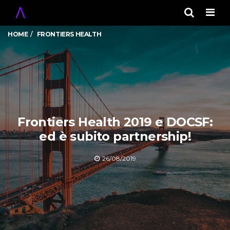
Men
HOME
FRONTIERS HEALTH
Frontiers Health 2019 e DOCSF:
ed è subito partnership!
26/08/2019