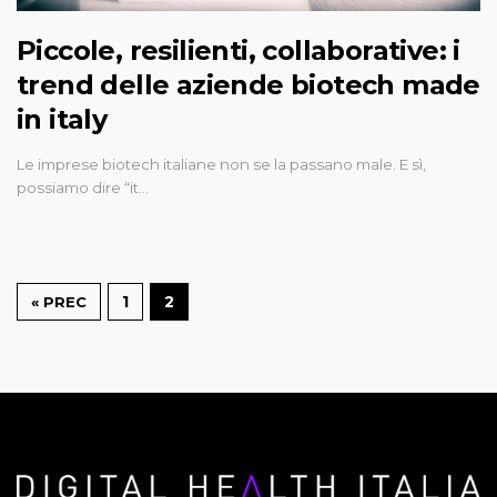
Piccole, resilienti, collaborative: i
trend delle aziende biotech made
in italy
Le imprese biotech italiane non se la passano male. E sì,
possiamo dire “it…
1
2
« PREC