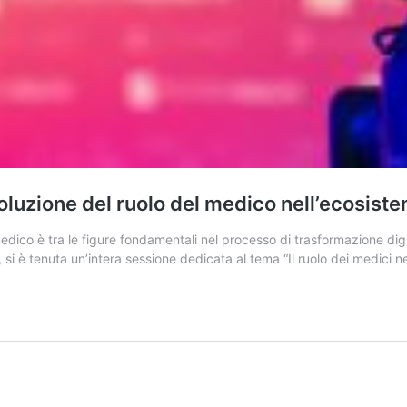
voluzione del ruolo del medico nell’ecosiste
 medico è tra le figure fondamentali nel processo di trasformazione digi
si è tenuta un’intera sessione dedicata al tema “Il ruolo dei medici n