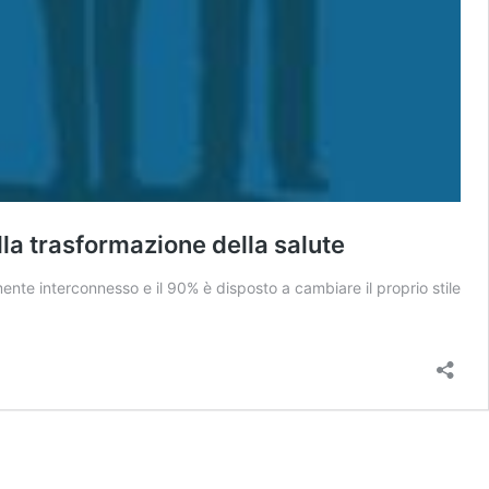
la trasformazione della salute
ente interconnesso e il 90% è disposto a cambiare il proprio stile