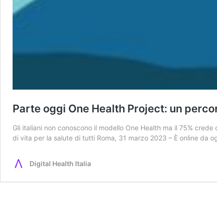
Parte oggi One Health Project: un perco
Gli italiani non conoscono il modello One Health ma il 75% crede 
di vita per la salute di tutti Roma, 31 marzo 2023 – È online da
Digital Health Italia