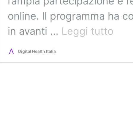
l’ampia partecipazione e l
online. Il programma ha c
Paolo
in avanti …
Leggi tutto
Borella
e
Francesc
Digital Health Italia
Trovato
a
FH23:
il
ruolo
della
collabora
nella
digital
health